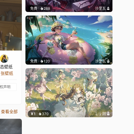
免费
288
沙里瓦
免费
120
沙里瓦
态壁纸
3 张壁纸
权声明
查看全部
￥1
370
L-y 阴