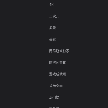
4K
二次元
风景
美女
网易游戏独家
随时间变化
游戏成就墙
音乐桌面
热门榜