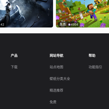
142
免费
4954
产品
网站导航
帮助
下载
站点地图
功能指引
壁纸分类大全
精选推荐
免费