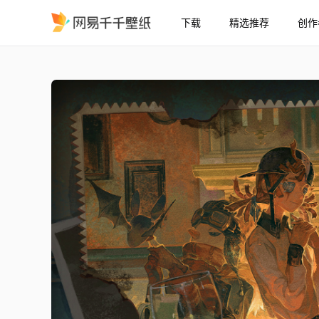
下载
精选推荐
创作
感恩节
精选
感恩节