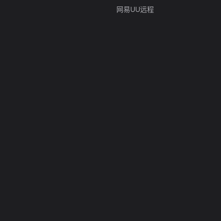
网易UU远程