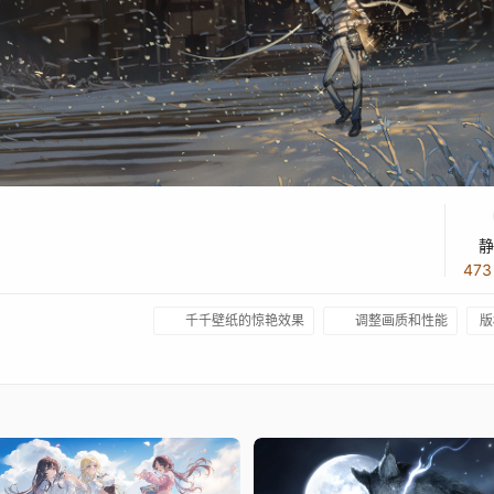
静
47
千千壁纸的惊艳效果
调整画质和性能
版