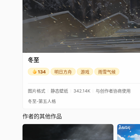
冬至
134
明日方舟
游戏
雨雪气候
图片格式
静态壁纸
342.14K
与创作者协商使用
冬至-第五人格
作者的其他作品