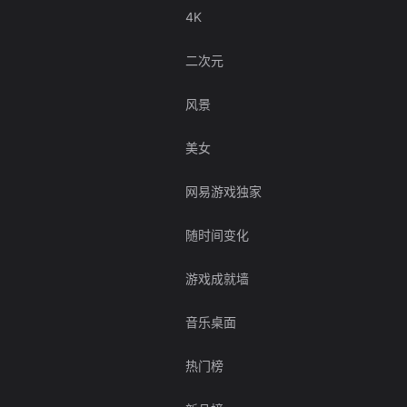
4K
二次元
风景
美女
网易游戏独家
随时间变化
游戏成就墙
音乐桌面
热门榜