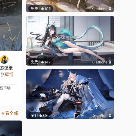
免费
105
Kijethone
免费
147
Kijethone
态壁纸
3 张壁纸
权声明
查看全部
￥1
89
XianRen