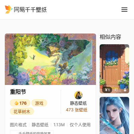
重阳节
精选
重阳节
相似内容
￥1
叮叮当当
重阳节
176
游戏
静态壁纸
473 张壁纸
花草树木
图片格式
静态壁纸
1.13M
仅个人使用
千千壁纸的惊艳效果