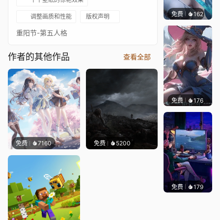
免费
162
好看壁
调整画质和性能
版权声明
重阳节-第五人格
作者的其他作品
查看全部
免费
176
｡✧Ma
免费
7160
免费
5200
免费
179
𝑬𝒗𝒆𝑾𝒊𝒏