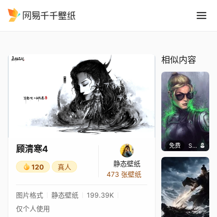
顾清寒4
精选
顾清寒4
相似内容
免费
SomethingEPIC
顾清寒4
静态壁纸
120
真人
473 张壁纸
图片格式
静态壁纸
199.39K
仅个人使用