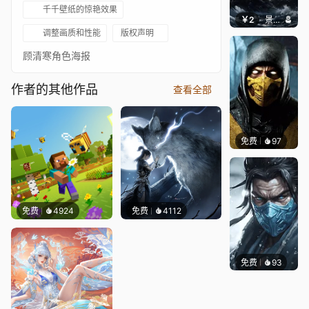
千千壁纸的惊艳效果
￥2
景毅6688
调整画质和性能
版权声明
顾清寒角色海报
作者的其他作品
查看全部
免费
97
ender
免费
4924
免费
4112
免费
93
Niara