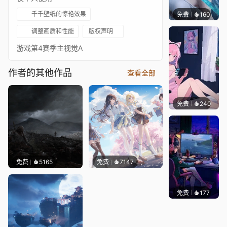
千千壁纸的惊艳效果
免费
160
好看壁
调整画质和性能
版权声明
游戏第4赛季主视觉A
作者的其他作品
查看全部
免费
240
好看壁
免费
5165
免费
7147
免费
177
𝑬𝒗𝒆𝑾𝒊𝒏