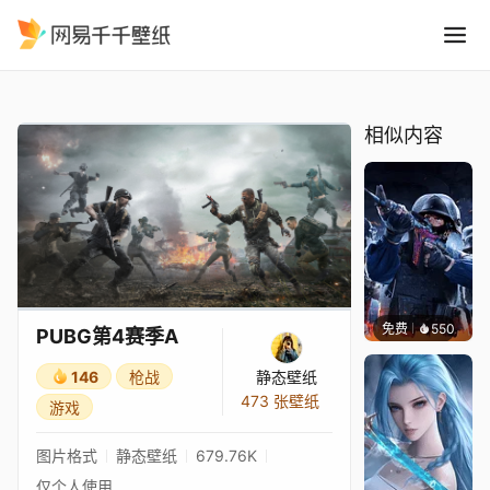
PUBG第4赛季A
精选
PUBG第4赛季A
相似内容
免费
550
小鬼
PUBG第4赛季A
146
枪战
静态壁纸
473 张壁纸
游戏
图片格式
静态壁纸
679.76K
仅个人使用