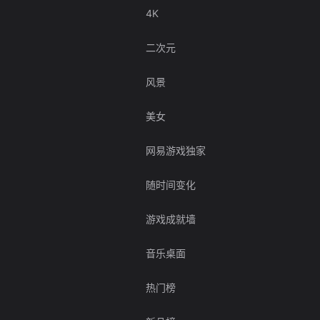
4K
二次元
风景
美女
网易游戏独家
随时间变化
游戏成就墙
音乐桌面
热门榜