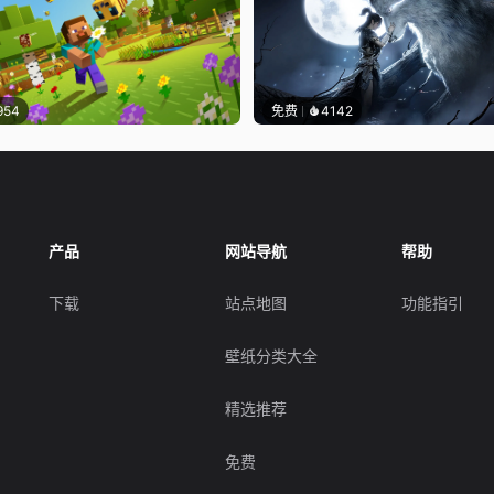
954
免费
4142
产品
网站导航
帮助
下载
站点地图
功能指引
壁纸分类大全
精选推荐
免费