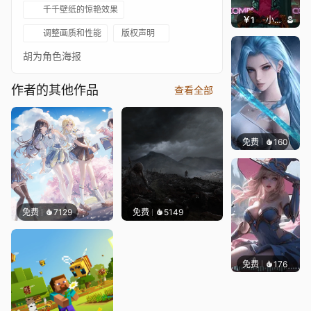
千千壁纸的惊艳效果
￥1
小鹿子
调整画质和性能
版权声明
胡为角色海报
作者的其他作品
查看全部
免费
160
好看壁
免费
7129
免费
5149
免费
176
｡✧Ma