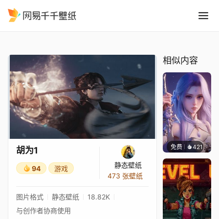
胡为1
精选
胡为1
相似内容
免费
421
好看壁
胡为1
静态壁纸
94
游戏
473 张壁纸
图片格式
静态壁纸
18.82K
与创作者协商使用