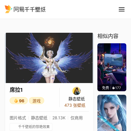
席拉1
精选
席拉1
相似内容
免费
177
𝑬𝒗𝒆𝑾𝒊𝒏
席拉1
静态壁纸
96
游戏
473 张壁纸
图片格式
静态壁纸
28.13K
仅商用
千千壁纸的惊艳效果