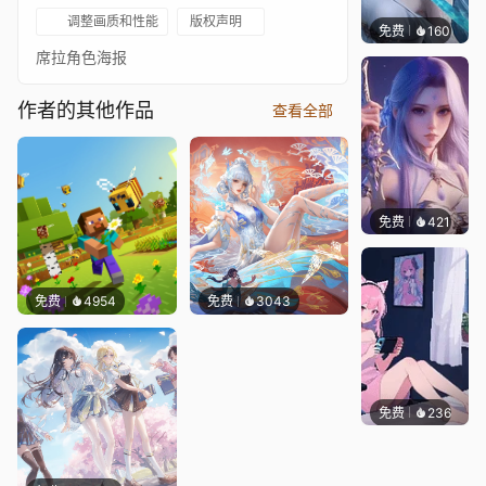
调整画质和性能
版权声明
免费
160
好看壁
席拉角色海报
作者的其他作品
查看全部
免费
421
好看壁
免费
4954
免费
3043
免费
236
好看壁