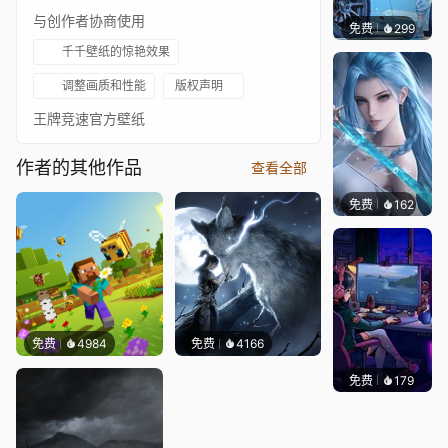
与创作者协商使用
免费
299
Ado
千千壁纸的惊艳效果
调整画质和性能
版权声明
王牌竞速官方壁纸
作者的其他作品
查看全部
免费
162
好看壁
免费
4984
免费
4166
免费
179
𝑬𝒗𝒆𝑾𝒊𝒏