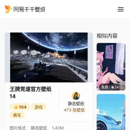
王牌竞速官方壁纸14
精选
王牌竞速官方壁纸14
相似内容
免费
240
好看壁
王牌竞速官方壁纸
14
静态壁纸
104
游戏
473 张壁纸
赛车
图片格式
静态壁纸
1.43M