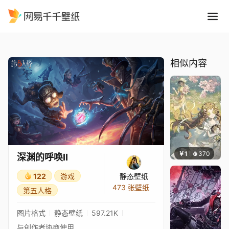
深渊的呼唤II
精选
深渊的呼唤II
相似内容
￥1
370
L-y 阴
深渊的呼唤II
122
游戏
静态壁纸
473 张壁纸
第五人格
图片格式
静态壁纸
597.21K
与创作者协商使用