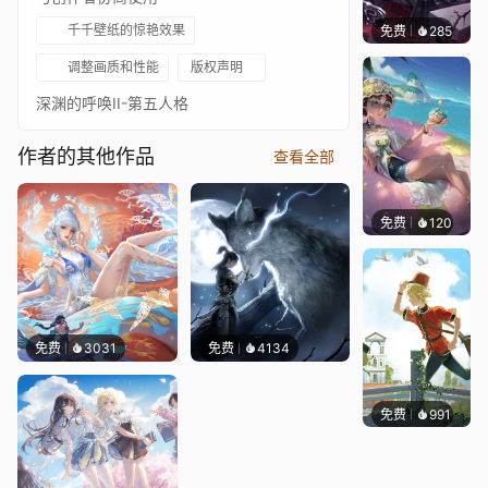
千千壁纸的惊艳效果
免费
285
沙里瓦
调整画质和性能
版权声明
深渊的呼唤II-第五人格
作者的其他作品
查看全部
免费
120
沙里瓦
免费
3031
免费
4134
免费
991
什么东