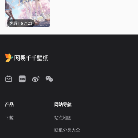
免费
7123
产品
网站导航
下载
站点地图
壁纸分类大全