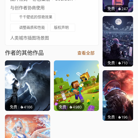
与创作者协商使用
免费
247
鲨鲨啊
千千壁纸的惊艳效果
调整画质和性能
版权声明
人类城市插图场景图
作者的其他作品
查看全部
免费
710
鲨鲨啊
免费
4166
免费
4980
免费
196
Syxap