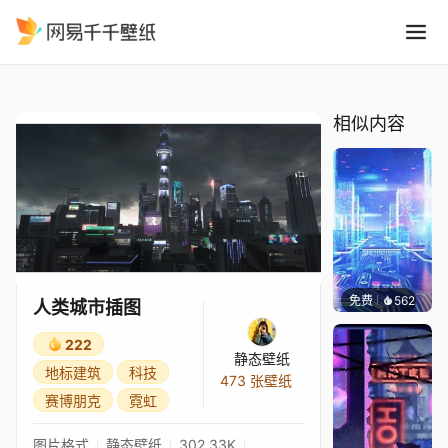
人类城市插图
精选
人类城市插图
相似内容
免费
562
𝑬𝒗𝒆𝑾𝒊𝒏
人类城市插图
222
静态壁纸
地标建筑
科技
473 张壁纸
赛博朋克
霓虹
图片格式
静态壁纸
302.33K