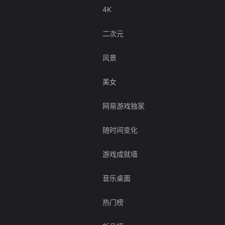
4K
二次元
风景
美女
网易游戏独家
随时间变化
游戏成就墙
音乐桌面
热门榜