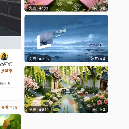
免费
160
渔小小
免费
336
冰茶Ln
态壁纸
3 张壁纸
权声明
查看全部
免费
544
渔小小