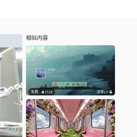
相似内容
免费
1128
冰茶Ln