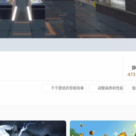
静
47
千千壁纸的惊艳效果
调整画质和性能
版