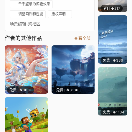
千千壁纸的惊艳效果
￥1
217
渔小小
调整画质和性能
版权声明
场景编辑-祭祀区
作者的其他作品
查看全部
免费
336
冰茶Ln
免费
3031
免费
3136
免费
1134
冰茶L