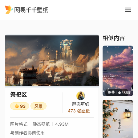
祭祀区
精选
祭祀区
相似内容
免费
5869
冰茶L
祭祀区
静态壁纸
93
风景
473 张壁纸
图片格式
静态壁纸
4.93M
与创作者协商使用