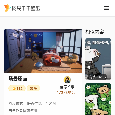
场景原画
精选
场景原画
相似内容
免费
167
渔小小
场景原画
静态壁纸
112
趣味
473 张壁纸
图片格式
静态壁纸
1.01M
与创作者协商使用