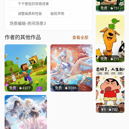
千千壁纸的惊艳效果
免费
751
渔小小
调整画质和性能
版权声明
场景编辑-房间场景3
作者的其他作品
查看全部
免费
215
渔小小
免费
4977
免费
3061
￥1
782
渔小小