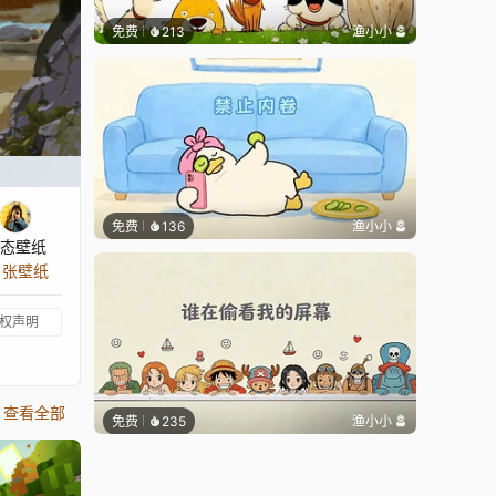
免费
213
渔小小
免费
136
渔小小
态壁纸
3 张壁纸
权声明
查看全部
免费
235
渔小小