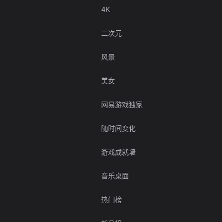
4K
二次元
风景
美女
网易游戏独家
随时间变化
游戏成就墙
音乐桌面
热门榜