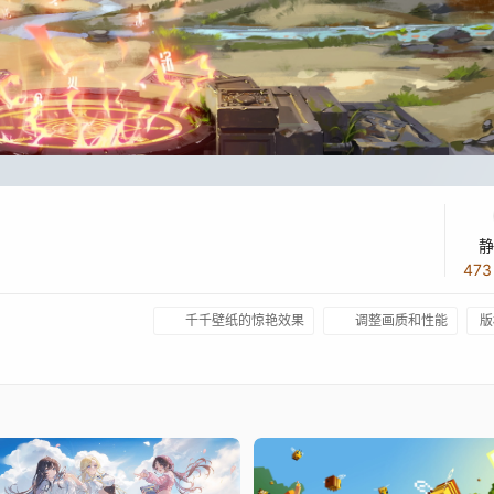
静
47
千千壁纸的惊艳效果
调整画质和性能
版