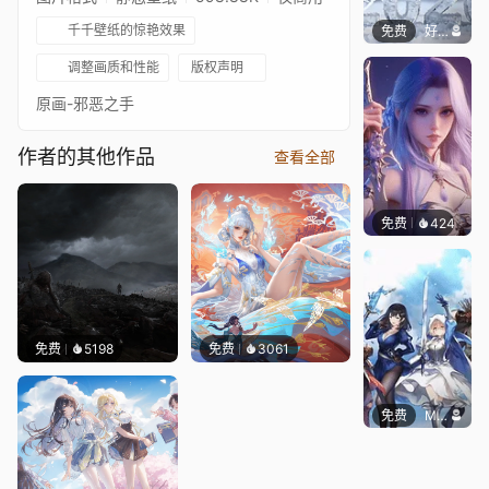
千千壁纸的惊艳效果
免费
好看壁纸
调整画质和性能
版权声明
原画-邪恶之手
作者的其他作品
查看全部
免费
424
好看壁
免费
5198
免费
3061
免费
Mackenizer