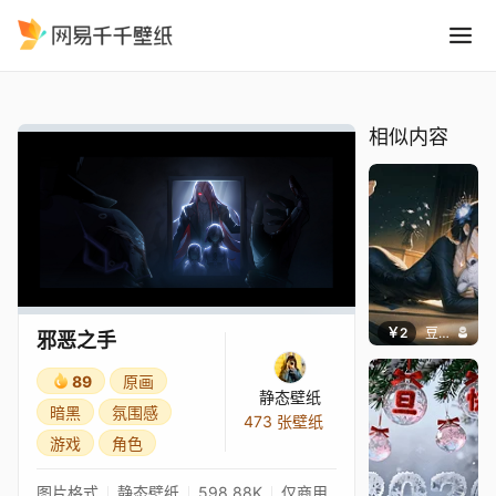
邪恶之手
精选
邪恶之手
相似内容
￥2
豆子酱edda
邪恶之手
89
原画
静态壁纸
暗黑
氛围感
473 张壁纸
游戏
角色
图片格式
静态壁纸
598.88K
仅商用