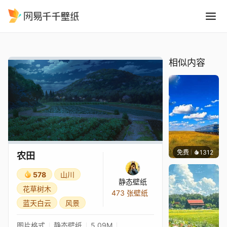
农田
精选
农田
相似内容
免费
1312
叮叮当
农田
578
山川
静态壁纸
花草树木
473 张壁纸
蓝天白云
风景
图片格式
静态壁纸
5.09M