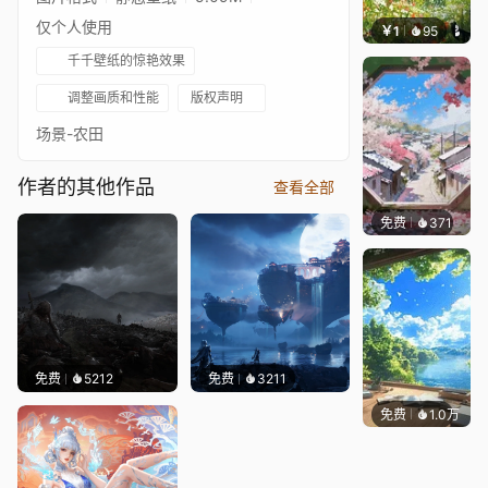
仅个人使用
￥1
95
叮叮当
千千壁纸的惊艳效果
调整画质和性能
版权声明
场景-农田
作者的其他作品
查看全部
免费
371
渔小小
免费
5212
免费
3211
免费
1.0万
叮叮当