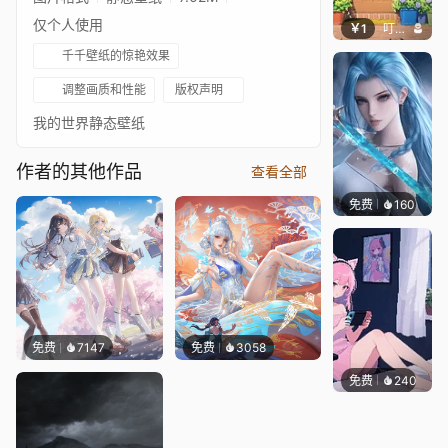
仅个人使用
￥1
叮叮当当
千千壁纸的惊艳效果
调整画质和性能
版权声明
我的世界静态壁纸
作者的其他作品
查看全部
免费
160
好看壁
免费
7147
免费
3058
免费
240
好看壁