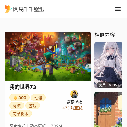
我的世界73
精选
我的世界73
相似内容
免费
119
S37
我的世界73
390
动漫
静态壁纸
河流
游戏
473 张壁纸
花草树木
图片格式
静态壁纸
7.02M