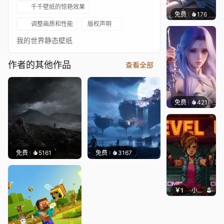
千千壁纸的惊艳效果
免费
176
｡✧Ma
调整画质和性能
版权声明
我的世界静态壁纸
作者的其他作品
查看全部
免费
421
好看壁
免费
5161
免费
3167
￥1
小鹿子