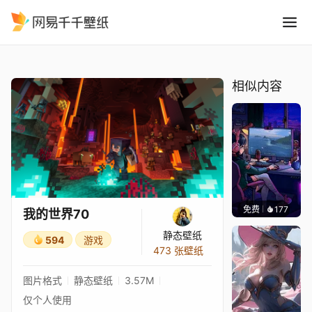
我的世界70
精选
我的世界70
相似内容
免费
177
𝑬𝒗𝒆𝑾𝒊𝒏
我的世界70
静态壁纸
594
游戏
473 张壁纸
图片格式
静态壁纸
3.57M
仅个人使用