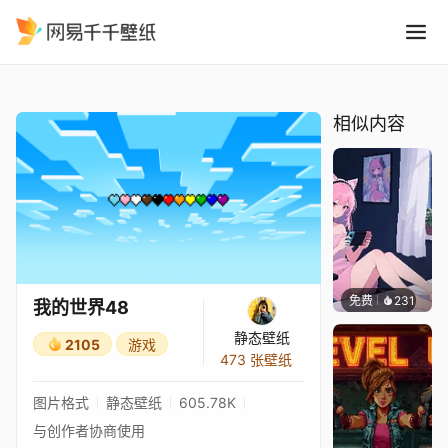
我的世界48
精选
我的世界48
相似内容
免费
231
好看壁
我的世界48
静态壁纸
2105
游戏
473 张壁纸
图片格式
静态壁纸
605.78K
与创作者协商使用