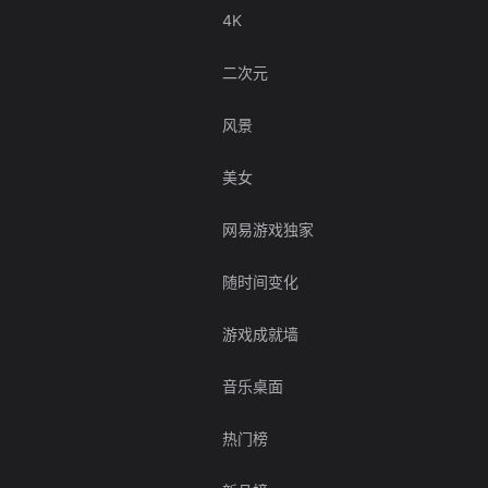
4K
二次元
风景
美女
网易游戏独家
随时间变化
游戏成就墙
音乐桌面
热门榜