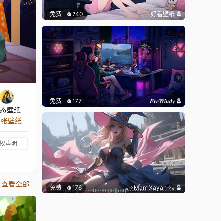
免费
240
好看壁纸
免费
177
𝑬𝒗𝒆𝑾𝒊𝒏𝒅𝒚
态壁纸
3 张壁纸
权声明
查看全部
免费
176
｡✧MamiXayah✧｡