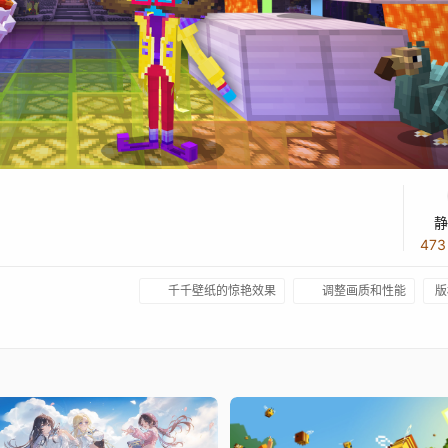
静
47
千千壁纸的惊艳效果
调整画质和性能
版