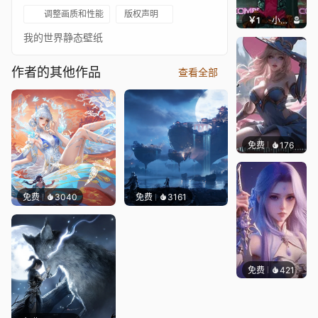
调整画质和性能
版权声明
￥1
小鹿子
我的世界静态壁纸
作者的其他作品
查看全部
免费
176
｡✧Ma
免费
3040
免费
3161
免费
421
好看壁