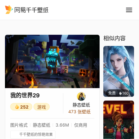
我的世界29
精选
我的世界29
相似内容
免费
160
好看壁
我的世界29
静态壁纸
252
游戏
473 张壁纸
图片格式
静态壁纸
3.66M
仅商用
千千壁纸的惊艳效果