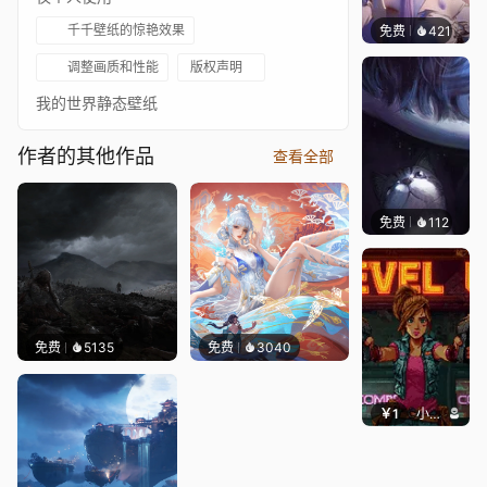
千千壁纸的惊艳效果
免费
421
好看壁
调整画质和性能
版权声明
我的世界静态壁纸
作者的其他作品
查看全部
免费
112
Asuki
免费
5135
免费
3040
￥1
小鹿子