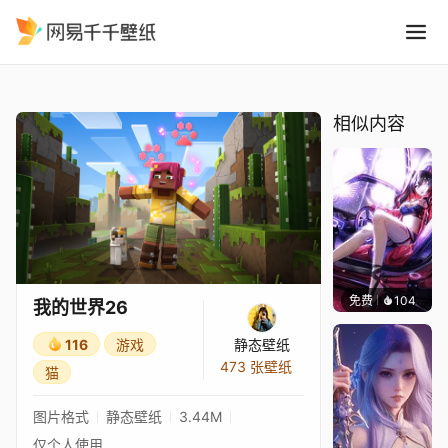
我的世界26
精选
我的世界26
相似内容
免费
104
Kyllar
我的世界26
116
游戏
静态壁纸
473 张壁纸
猫
图片格式
静态壁纸
3.44M
仅个人使用