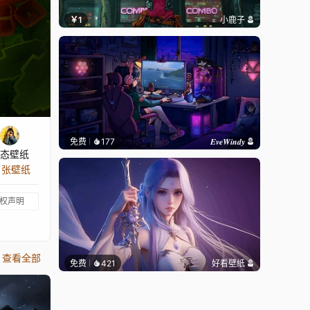
￥1
小鹿子
免费
177
𝑬𝒗𝒆𝑾𝒊𝒏𝒅𝒚
态壁纸
3 张壁纸
权声明
查看全部
免费
421
好看壁纸