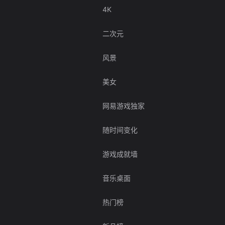
4K
二次元
风景
美女
网易游戏独家
随时间变化
游戏成就墙
音乐桌面
热门榜