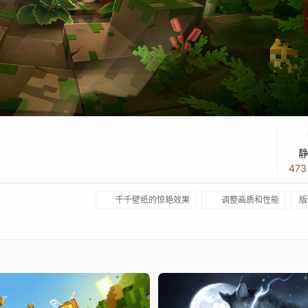
静
47
千千壁纸的惊艳效果
调整画质和性能
版