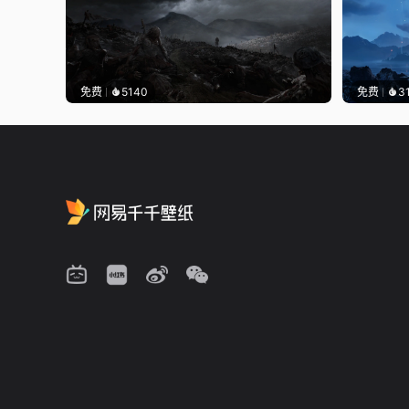
免费
5140
免费
3