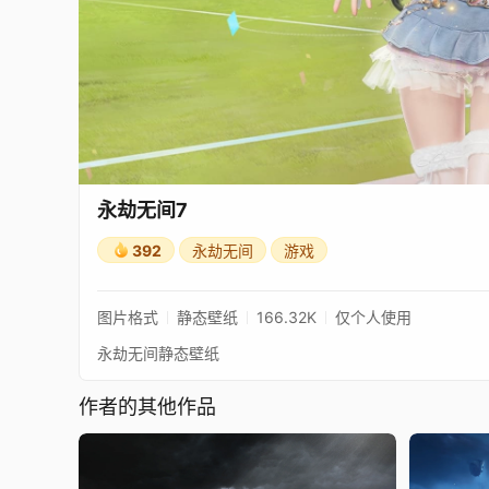
永劫无间7
392
永劫无间
游戏
图片格式
静态壁纸
166.32K
仅个人使用
永劫无间静态壁纸
作者的其他作品