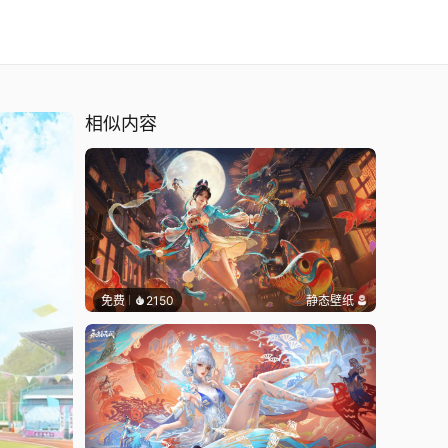
相似内容
免费
2150
静态壁纸