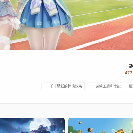
静
47
千千壁纸的惊艳效果
调整画质和性能
版