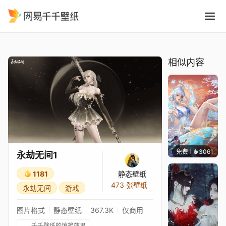
永劫无间1
精选
永劫无间1
相似内容
免费
3061
静态
永劫无间1
1181
静态壁纸
473 张壁纸
永劫无间
游戏
图片格式
静态壁纸
367.3K
仅商用
千千壁纸的惊艳效果