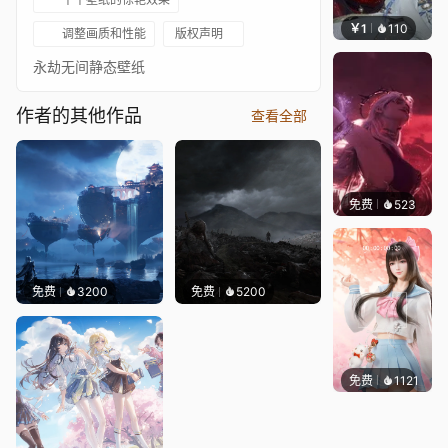
￥1
110
土御门
调整画质和性能
版权声明
永劫无间静态壁纸
作者的其他作品
查看全部
免费
523
搬搬
免费
3200
免费
5200
免费
1121
静态壁