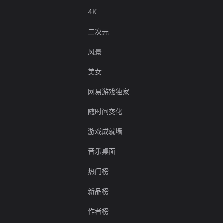
4K
二次元
风景
美女
网易游戏独家
随时间变化
游戏成就墙
音乐桌面
热门榜
新品榜
作者榜