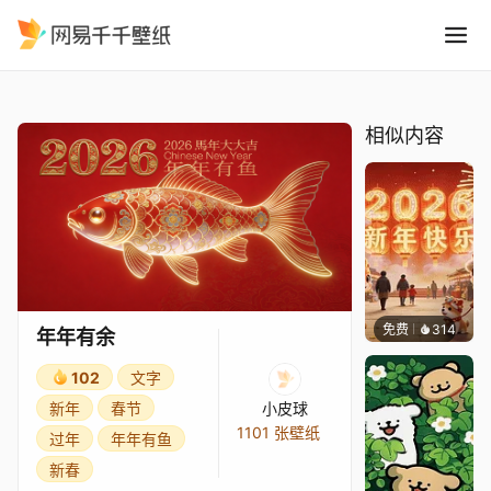
年年有余
精选
年年有余
相似内容
免费
314
渔小小
年年有余
102
文字
新年
春节
小皮球
1101 张壁纸
过年
年年有鱼
新春