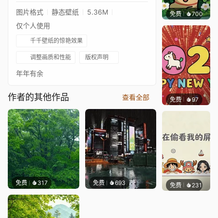
图片格式
静态壁纸
5.36M
免费
700
渔小小
仅个人使用
千千壁纸的惊艳效果
调整画质和性能
版权声明
年年有余
作者的其他作品
查看全部
免费
97
豆子酱e
免费
317
免费
693
免费
231
渔小小