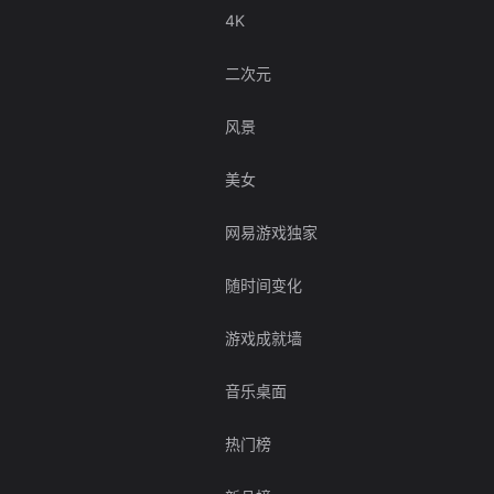
4K
二次元
风景
美女
网易游戏独家
随时间变化
游戏成就墙
音乐桌面
热门榜