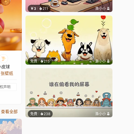
￥3
211
渔小小
免费
215
渔小小
小皮球
8 张壁纸
权声明
查看全部
免费
238
渔小小