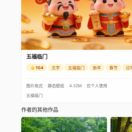
五福临门
104
文字
五福临门
新年
春节
过
图片格式
静态壁纸
4.32M
仅个人使用
五福临门
作者的其他作品