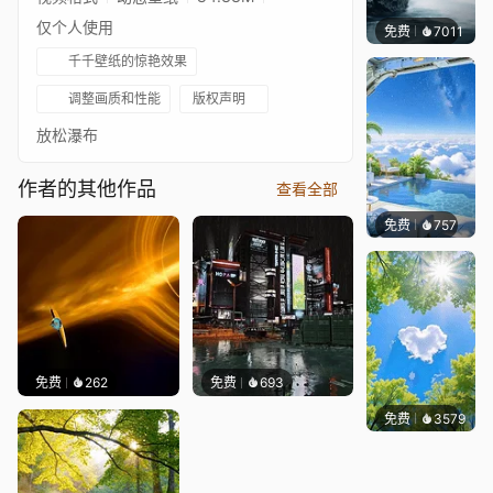
仅个人使用
免费
7011
Salyu
千千壁纸的惊艳效果
调整画质和性能
版权声明
放松瀑布
作者的其他作品
查看全部
免费
757
豆子酱e
免费
262
免费
693
免费
3579
豆子酱