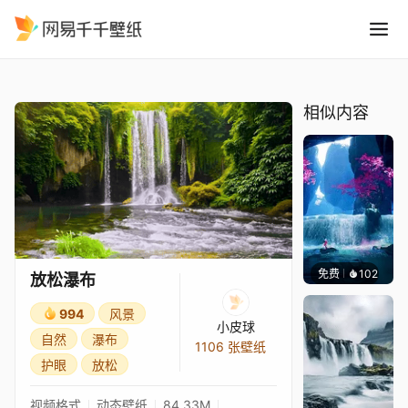
放松瀑布
精选
放松瀑布
相似内容
免费
102
Dragon
放松瀑布
994
风景
小皮球
自然
瀑布
1106 张壁纸
护眼
放松
视频格式
动态壁纸
84.33M