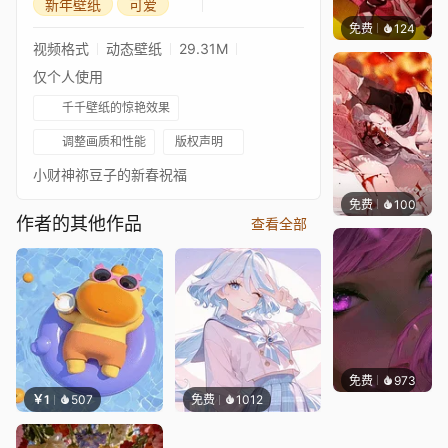
新年壁纸
可爱
免费
124
Commi
视频格式
动态壁纸
29.31M
仅个人使用
千千壁纸的惊艳效果
调整画质和性能
版权声明
小财神祢豆子的新春祝福
免费
100
Commi
作者的其他作品
查看全部
免费
973
辰东壁
￥1
507
免费
1012