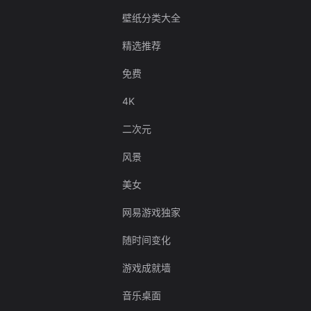
壁纸分类大全
精选推荐
免费
4K
二次元
风景
美女
网易游戏独家
随时间变化
游戏成就墙
音乐桌面