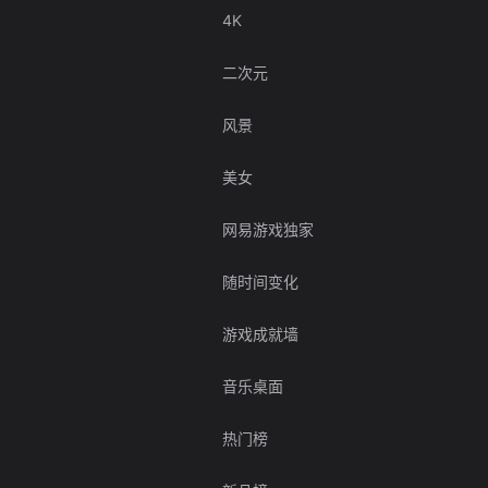
4K
二次元
风景
美女
网易游戏独家
随时间变化
游戏成就墙
音乐桌面
热门榜