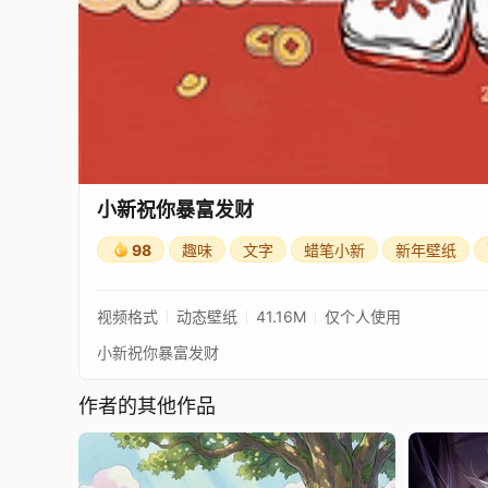
小新祝你暴富发财
98
趣味
文字
蜡笔小新
新年壁纸
视频格式
动态壁纸
41.16M
仅个人使用
小新祝你暴富发财
作者的其他作品