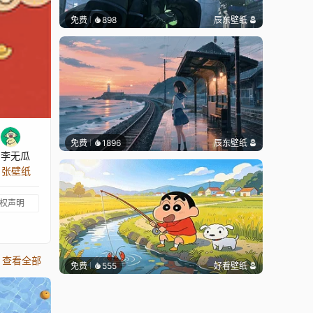
免费
898
辰东壁纸
免费
1896
辰东壁纸
与李无瓜
1 张壁纸
权声明
查看全部
免费
555
好看壁纸