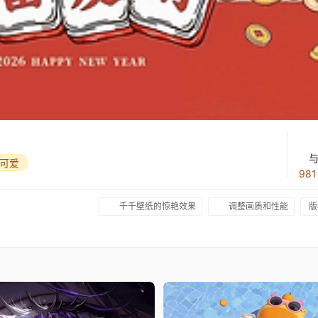
可爱
98
千千壁纸的惊艳效果
调整画质和性能
版