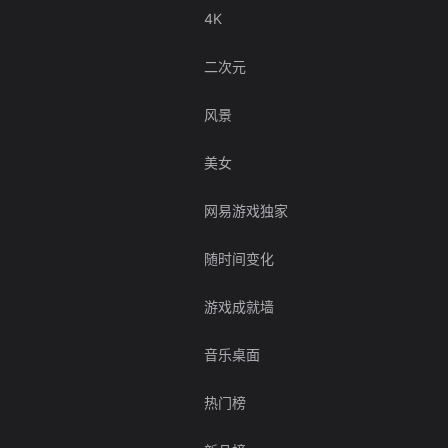
4K
二次元
风景
美女
网易游戏独家
随时间变化
游戏成就墙
音乐桌面
热门榜