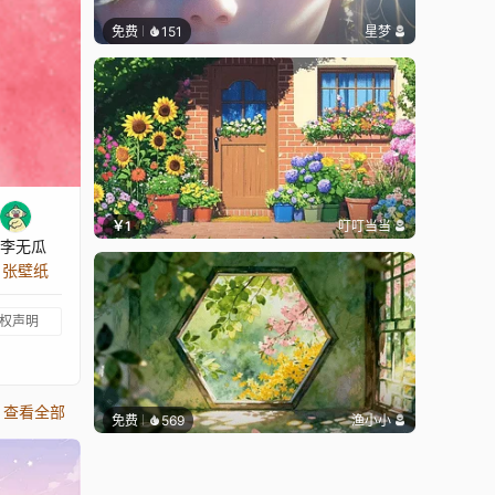
免费
151
星梦
￥1
叮叮当当
李无瓜
8 张壁纸
权声明
查看全部
免费
569
渔小小