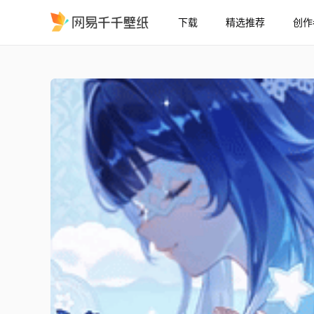
下载
精选推荐
创作
哥伦比娅
精选
哥伦比娅