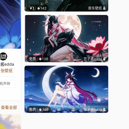
￥1
142
辰东壁纸
免费
136
豆子酱edda
酱edda
2 张壁纸
权声明
查看全部
免费
369
豆子酱edda