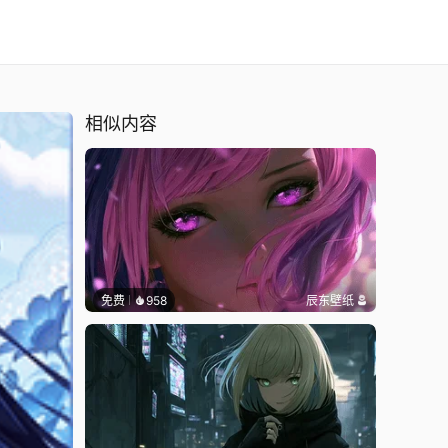
相似内容
免费
958
辰东壁纸