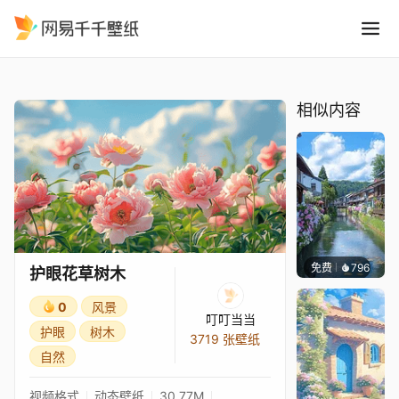
护眼花草树木
精选
护眼花草树木
相似内容
免费
796
叮叮当
护眼花草树木
0
风景
叮叮当当
护眼
树木
3719 张壁纸
自然
视频格式
动态壁纸
30.77M