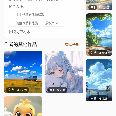
仅个人使用
￥1
叮叮当当
千千壁纸的惊艳效果
调整画质和性能
版权声明
护眼花草树木
作者的其他作品
查看全部
免费
9517
叮叮当
免费
1279
￥1
228
免费
3264
星梦