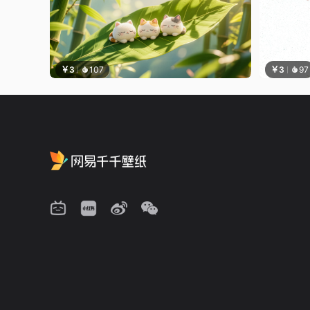
￥3
107
￥3
97