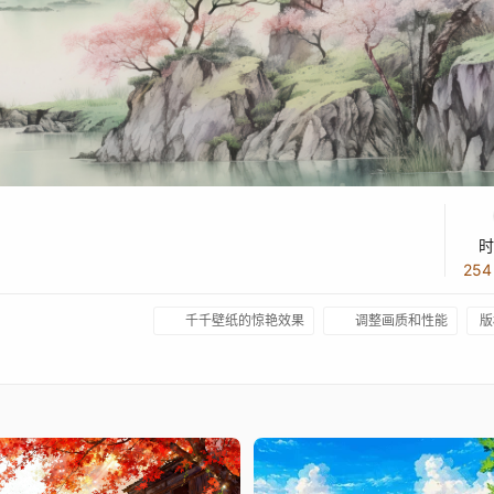
时
25
千千壁纸的惊艳效果
调整画质和性能
版