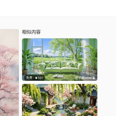
相似内容
免费
561
豆子酱edda