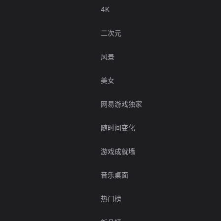
4K
二次元
风景
美女
网易游戏独家
随时间变化
游戏成就墙
音乐桌面
热门榜