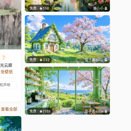
免费
556
渔小小
免费
332
豆子酱edda
光云廊
4 张壁纸
权声明
查看全部
免费
1189
豆子酱edda