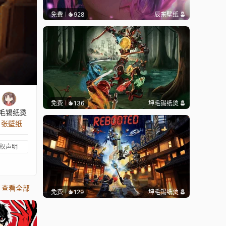
免费
928
辰东壁纸
免费
136
坤毛锡纸烫
毛锡纸烫
6 张壁纸
权声明
查看全部
免费
129
坤毛锡纸烫