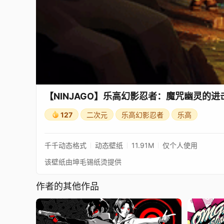
【NINJAGO】乐高幻影忍者：魔咒幽灵的进
127
二次元
乐高幻影忍者
乐高
千千动态格式
动态壁纸
11.91M
仅个人使用
该壁纸由坤毛锡纸烫提供
作者的其他作品