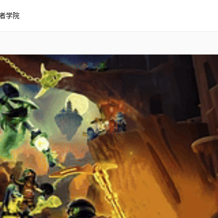
者学院
：魔咒幽灵的进击