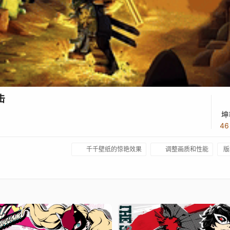
击
坤
4
千千壁纸的惊艳效果
调整画质和性能
版