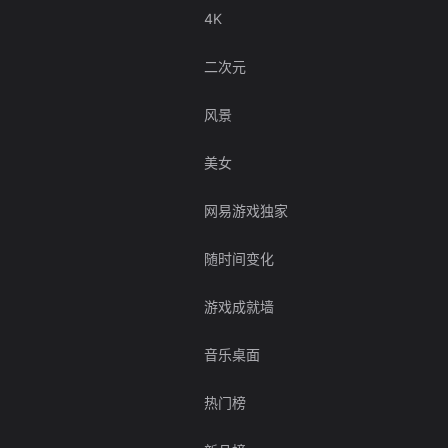
4K
二次元
风景
美女
网易游戏独家
随时间变化
游戏成就墙
音乐桌面
热门榜