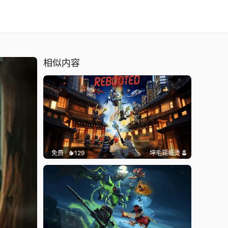
相似内容
免费
129
坤毛锡纸烫