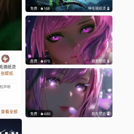
免费
168
坤毛锡纸烫
免费
975
辰东壁纸
毛锡纸烫
6 张壁纸
权声明
查看全部
免费
480
辰东壁纸