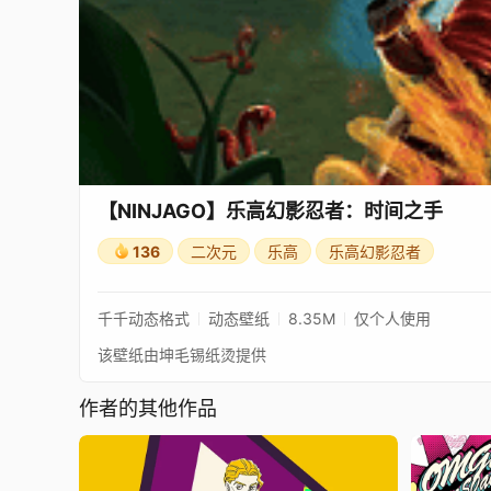
【NINJAGO】乐高幻影忍者：时间之手
136
二次元
乐高
乐高幻影忍者
千千动态格式
动态壁纸
8.35M
仅个人使用
该壁纸由坤毛锡纸烫提供
作者的其他作品