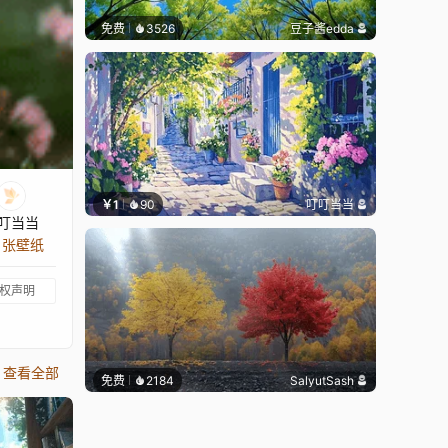
免费
3526
豆子酱edda
￥1
90
叮叮当当
叮当当
9 张壁纸
权声明
查看全部
免费
2184
SalyutSash