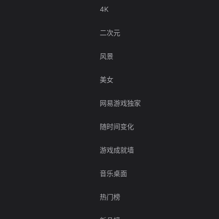
4K
二次元
风景
美女
网易游戏独家
随时间变化
游戏成就墙
音乐桌面
热门榜