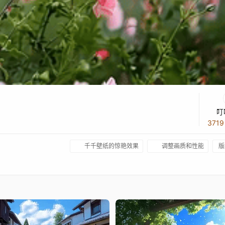
叮
371
千千壁纸的惊艳效果
调整画质和性能
版