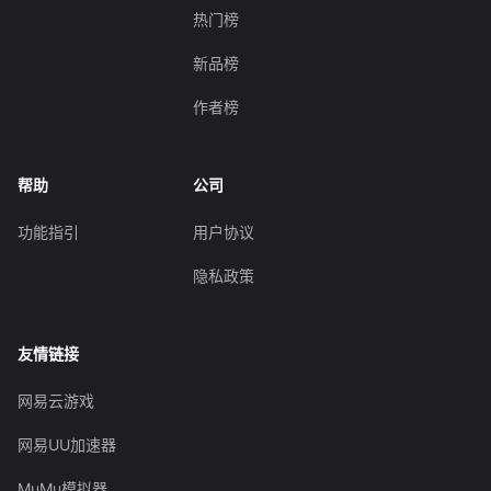
热门榜
新品榜
作者榜
帮助
公司
功能指引
用户协议
隐私政策
友情链接
网易云游戏
网易UU加速器
MuMu模拟器