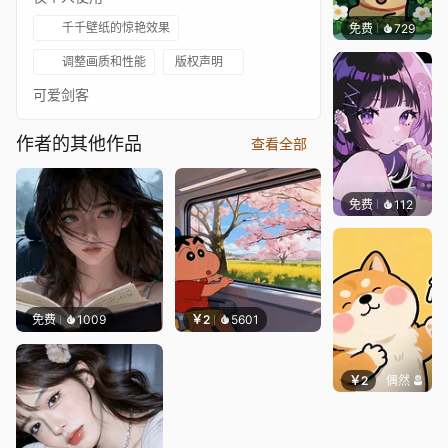
千千壁纸的惊艳效果
免费
729
渔小小
调整画质和性能
版权声明
可爱剑客
作者的其他作品
查看全部
免费
112
渔小小
免费
1009
￥2
5601
￥2
偶然