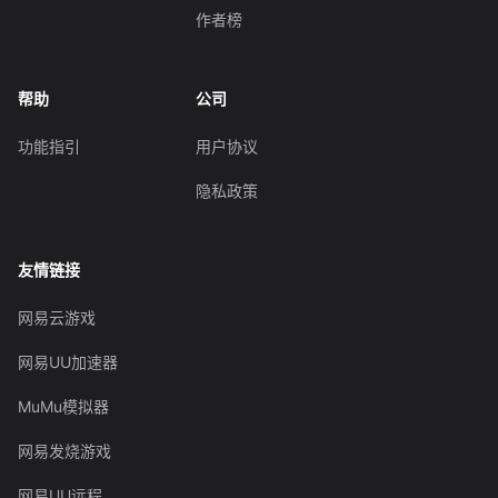
作者榜
帮助
公司
功能指引
用户协议
隐私政策
友情链接
网易云游戏
网易UU加速器
MuMu模拟器
网易发烧游戏
网易UU远程