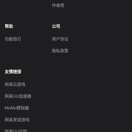
作者榜
帮助
公司
功能指引
用户协议
隐私政策
友情链接
网易云游戏
网易UU加速器
MuMu模拟器
网易发烧游戏
网易UU远程