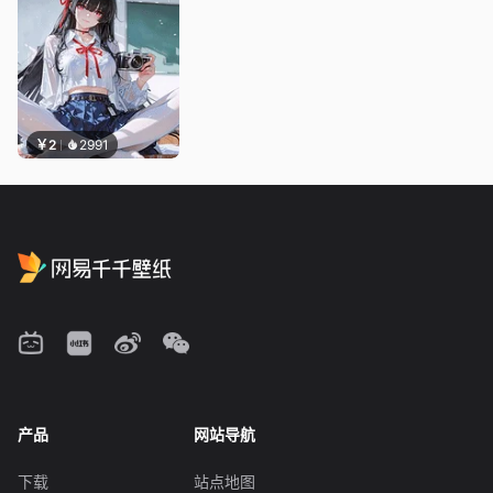
￥2
2991
产品
网站导航
下载
站点地图