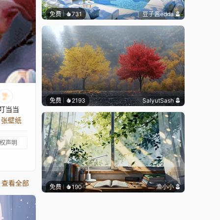
免费
731
豆子酱edda
免费
2193
SalyutSash
叮当当
9 张壁纸
权声明
查看全部
免费
190
渔小小