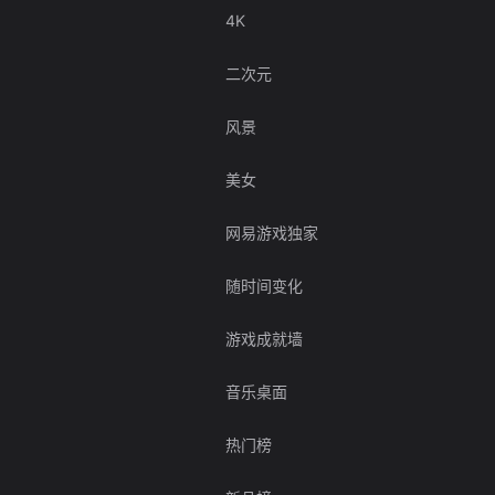
4K
二次元
风景
美女
网易游戏独家
随时间变化
游戏成就墙
音乐桌面
热门榜