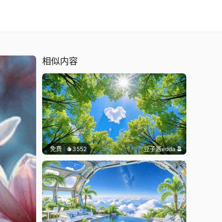
相似内容
免费
3552
豆子酱edda