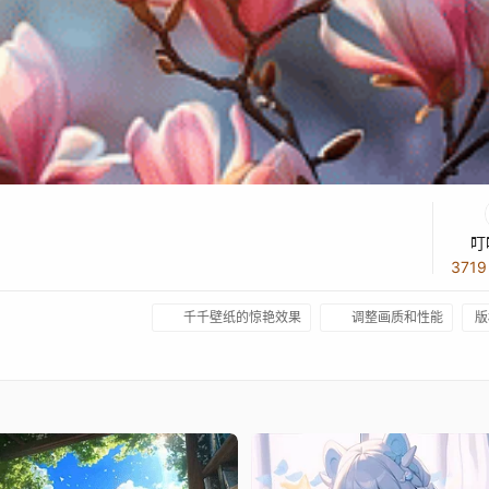
叮
371
千千壁纸的惊艳效果
调整画质和性能
版