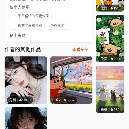
仅个人使用
免费
195
渔小小
千千壁纸的惊艳效果
调整画质和性能
版权声明
马上来财
作者的其他作品
查看全部
免费
700
渔小小
免费
1003
￥2
5587
免费
582
渔小小