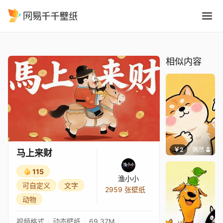
马上来财
精选
马上来财
相似内容
￥2
偶然
马上来财
115
渔小小
可自定义
文字
2959 张壁纸
动物
视频格式
动态壁纸
69.37M