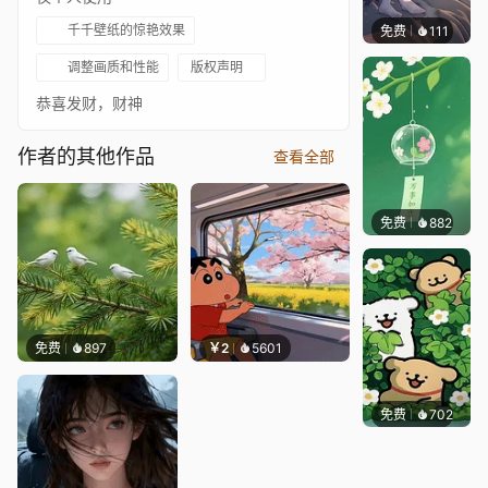
千千壁纸的惊艳效果
免费
111
Melon
调整画质和性能
版权声明
恭喜发财，财神
作者的其他作品
查看全部
免费
882
好看壁
免费
897
￥2
5601
免费
702
渔小小