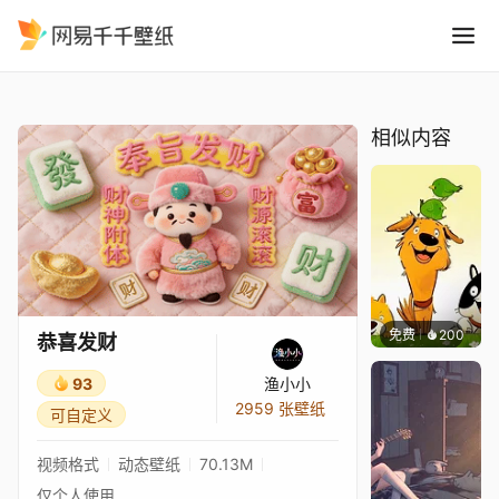
恭喜发财
精选
恭喜发财
相似内容
免费
200
渔小小
恭喜发财
93
渔小小
2959 张壁纸
可自定义
视频格式
动态壁纸
70.13M
仅个人使用