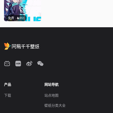
免费
651
产品
网站导航
下载
站点地图
壁纸分类大全