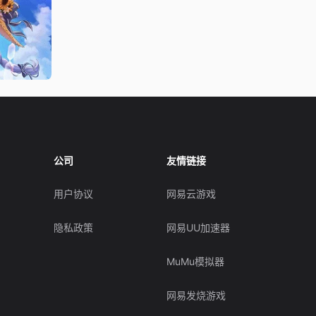
公司
友情链接
用户协议
网易云游戏
隐私政策
网易UU加速器
MuMu模拟器
网易发烧游戏