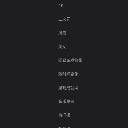
4K
二次元
风景
美女
网易游戏独家
随时间变化
游戏成就墙
音乐桌面
热门榜