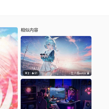
相似内容
￥2
91
豆子酱edda