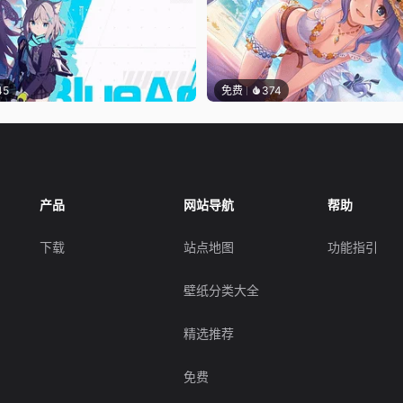
45
免费
374
产品
网站导航
帮助
下载
站点地图
功能指引
壁纸分类大全
精选推荐
免费