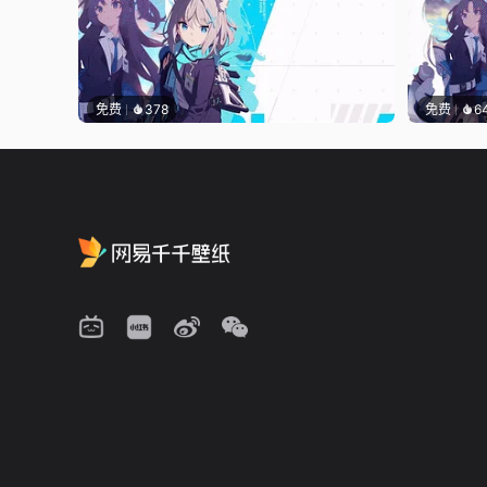
免费
378
免费
6